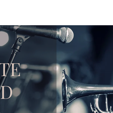
TE
ND